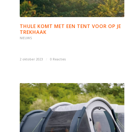
THULE KOMT MET EEN TENT VOOR OP JE
TREKHAAK
NIEUWS
2 oktober 2023
/
0 Reacties