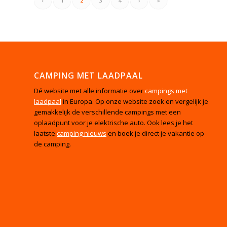
‹
1
2
3
4
›
»
CAMPING MET LAADPAAL
Dé website met alle informatie over
campings met
laadpaal
in Europa. Op onze website zoek en vergelijk je
gemakkelijk de verschillende campings met een
oplaadpunt voor je elektrische auto. Ook lees je het
laatste
camping nieuws
en boek je direct je vakantie op
de camping.