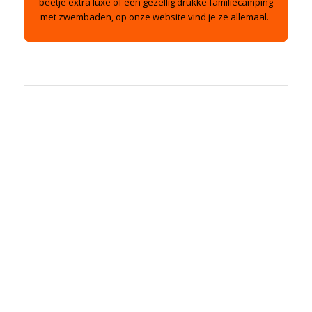
beetje extra luxe of een gezellig drukke familiecamping
met zwembaden, op onze website vind je ze allemaal.