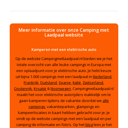
Meer informatie over onze Camping met
Laadpaal website
Kamperen met een elektrische auto
Op de website Campingmetlaadpaal.nl bieden we je het
totale overzicht van alle
leuke
campings in Europa met
een oplaadpunt voor je elektrische auto. Je hebt keuze
uit bijna 1.000 campings met een laadpaal in
Nederland
,
Frankrijk
,
Duitsland
,
Spanje
,
Italië
,
Zwitserland
,
Oostenrijk
,
Kroatië
&
Noorwegen
. Campingmetlaadpaal.nl
maakt het voor elektrische autorijders makkelijk om te
gaan kamperen tijdens de vakantie doordat we
alle
campings
, vakantieparken, glampings en
kampeerlocaties in kaart hebben gebracht voor je. Je
vindt op de website campings met een laadpaal en per
camping de informatie en foto’s. Op het
blog
lees je het