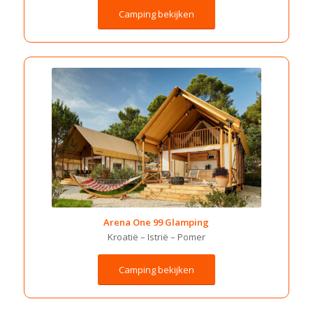
Camping bekijken
Arena One 99 Glamping
Kroatië –
Istrië –
Pomer
Camping bekijken