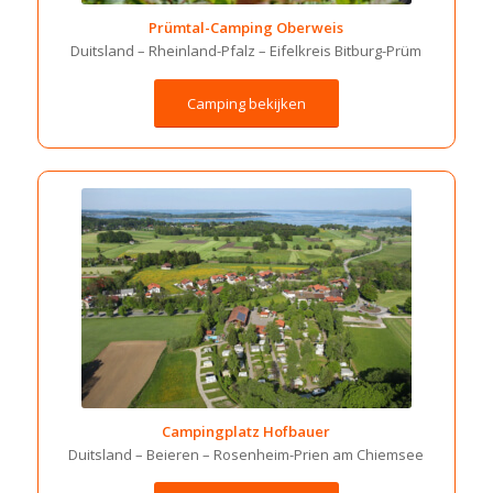
Prümtal-Camping Oberweis
Duitsland –
Rheinland-Pfalz –
Eifelkreis Bitburg-Prüm
Camping bekijken
Campingplatz Hofbauer
Duitsland –
Beieren –
Rosenheim-
Prien am Chiemsee