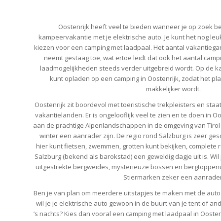
Oostenrijk heeft veel te bieden wanneer je op zoek b
kampeervakantie met je elektrische auto. Je kunt het nog leu
kiezen voor een camping met laadpaal. Het aantal vakantiega
neemt gestaag toe, wat ertoe leidt dat ook het aantal ca
laadmogelijkheden steeds verder uitgebreid wordt. Op de kaa
kunt opladen op een camping in Oostenrijk, zodat het pl
makkelijker wordt.
Oostenrijk zit boordevol met toeristische trekpleisters en staat
vakantielanden. Er is ongelooflijk veel te zien en te doen in Oo
aan de prachtige Alpenlandschappen in de omgeving van Tirol 
winter een aanrader zijn. De regio rond Salzburg is zeer ges
hier kunt fietsen, zwemmen, grotten kunt bekijken, complete
Salzburg (bekend als barokstad) een geweldig dagje uit is. Wi
uitgestrekte bergweides, mysterieuze bossen en bergtoppenui
Stiermarken zeker een aanrader
Ben je van plan om meerdere uitstapjes te maken met de auto 
wil je je elektrische auto gewoon in de buurt van je tent of 
’s nachts? Kies dan vooral een camping met laadpaal in Oosten