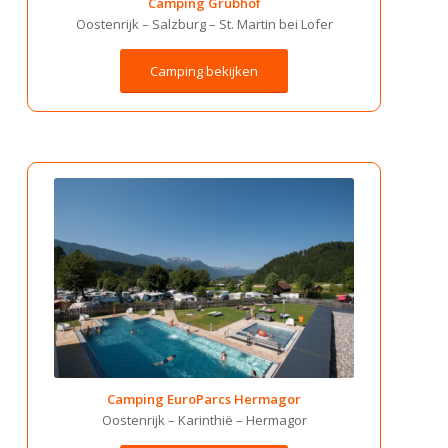
Camping Grubhof
Oostenrijk –
Salzburg –
St. Martin bei Lofer
Camping bekijken
Camping EuroParcs Hermagor
Oostenrijk –
Karinthië –
Hermagor