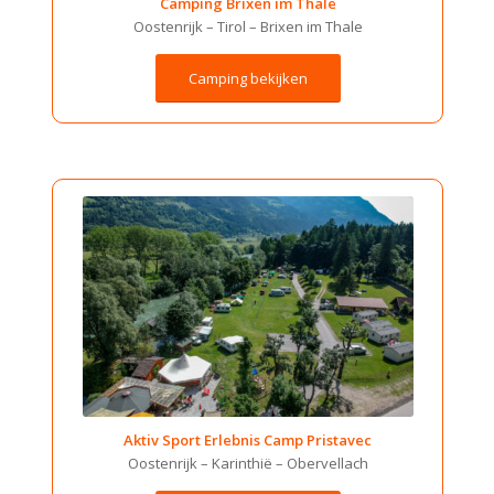
Camping Brixen im Thale
Oostenrijk –
Tirol
–
Brixen im Thale
Camping bekijken
Aktiv Sport Erlebnis Camp Pristavec
Oostenrijk –
Karinthië –
Obervellach