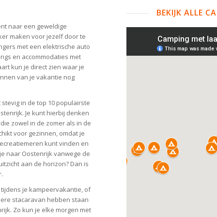
BEKIJK ALLE 
ent naar een geweldige
ker maken voor jezelf door te
ngers met een elektrische auto
mpings en accommodaties met
rt kun je direct zien waar je
annen van je vakantie nog
 stevig in de top 10 populairste
stenrijk. Je kunt hierbij denken
die zowel in de zomer als in de
chikt voor gezinnen, omdat je
 recreatiemeren kunt vinden en
l je naar Oostenrijk vanwege de
tzicht aan de horizon? Dan is
.
tijdens je kampeervakantie, of
andere stacaravan hebben staan
rijk. Zo kun je elke morgen met