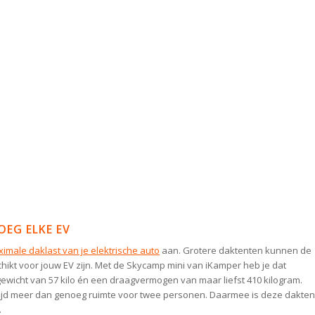
OEG ELKE EV
imale daklast van je elektrische auto
aan. Grotere daktenten kunnen de
ikt voor jouw EV zijn. Met de Skycamp mini van iKamper heb je dat
gewicht van 57 kilo én een draagvermogen van maar liefst 410 kilogram.
kertijd meer dan genoeg ruimte voor twee personen. Daarmee is deze dakten
.