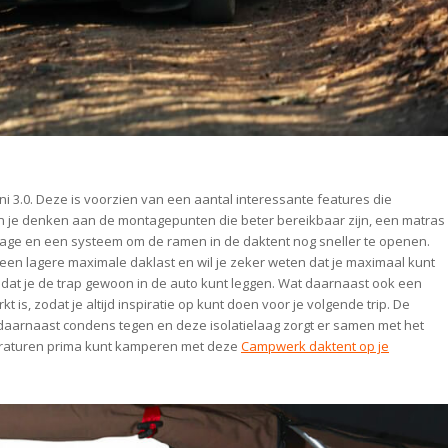
i 3.0. Deze is voorzien van een aantal interessante features die
n je denken aan de montagepunten die beter bereikbaar zijn, een matras
agage en een systeem om de ramen in de daktent nog sneller te openen.
een lagere maximale daklast en wil je zeker weten dat je maximaal kunt
mdat je de trap gewoon in de auto kunt leggen. Wat daarnaast ook een
kt is, zodat je altijd inspiratie op kunt doen voor je volgende trip. De
 daarnaast condens tegen en deze isolatielaag zorgt er samen met het
peraturen prima kunt kamperen met deze
Campwerk daktent op je