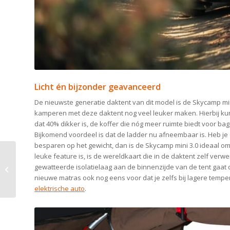
Licht én bijzonder geavanceerd
De nieuwste generatie daktent van dit model is de Skycamp min
kamperen met deze daktent nog veel leuker maken. Hierbij ku
dat 40% dikker is, de koffer die nóg meer ruimte biedt voor b
Bijkomend voordeel is dat de ladder nu afneembaar is. Heb je 
besparen op het gewicht, dan is de Skycamp mini 3.0 ideaal o
leuke feature is, is de wereldkaart die in de daktent zelf verwer
Handige oplossing om
gewatteerde isolatielaag aan de binnenzijde van de tent gaat
lekker in je elektrische
nieuwe matras ook nog eens voor dat je zelfs bij lagere tem
auto te slapen
elektrische auto
.