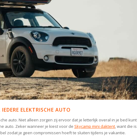
 IEDERE ELEKTRISCHE AUTO
 auto. Niet alleen zorgen zij ervoor dat je letterlijk overal in je bed kunt
sche auto. Zeker wanneer je kiest voor de
Skycamp mini daktent
, want die is
bel zodat je geen compromissen hoeft te sluiten tijdens je vakantie.