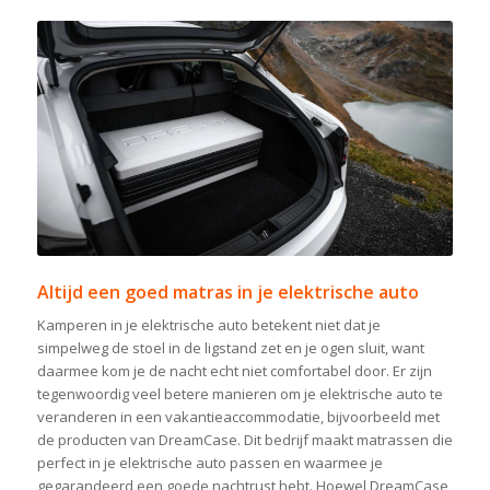
Altijd een goed matras in je elektrische auto
Kamperen in je elektrische auto betekent niet dat je
simpelweg de stoel in de ligstand zet en je ogen sluit, want
daarmee kom je de nacht echt niet comfortabel door. Er zijn
tegenwoordig veel betere manieren om je elektrische auto te
veranderen in een vakantieaccommodatie, bijvoorbeeld met
de producten van DreamCase. Dit bedrijf maakt matrassen die
perfect in je elektrische auto passen en waarmee je
gegarandeerd een goede nachtrust hebt. Hoewel DreamCase