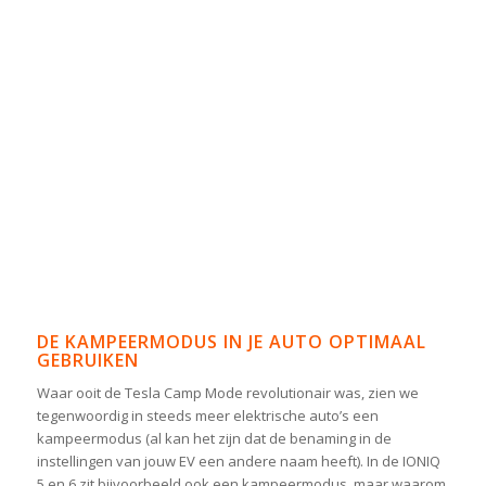
DE KAMPEERMODUS IN JE AUTO OPTIMAAL
GEBRUIKEN
Waar ooit de Tesla Camp Mode revolutionair was, zien we
tegenwoordig in steeds meer elektrische auto’s een
kampeermodus (al kan het zijn dat de benaming in de
instellingen van jouw EV een andere naam heeft). In de IONIQ
5 en 6 zit bijvoorbeeld ook een kampeermodus, maar waarom