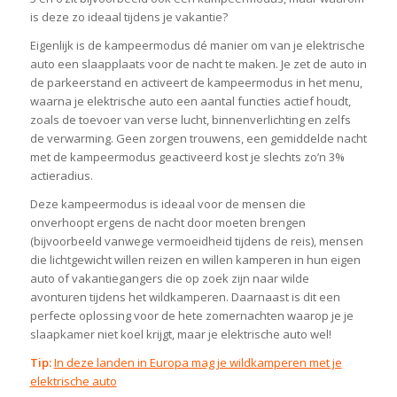
is deze zo ideaal tijdens je vakantie?
Eigenlijk is de kampeermodus dé manier om van je elektrische
auto een slaapplaats voor de nacht te maken. Je zet de auto in
de parkeerstand en activeert de kampeermodus in het menu,
waarna je elektrische auto een aantal functies actief houdt,
zoals de toevoer van verse lucht, binnenverlichting en zelfs
de verwarming. Geen zorgen trouwens, een gemiddelde nacht
met de kampeermodus geactiveerd kost je slechts zo’n 3%
actieradius.
Deze kampeermodus is ideaal voor de mensen die
onverhoopt ergens de nacht door moeten brengen
(bijvoorbeeld vanwege vermoeidheid tijdens de reis), mensen
die lichtgewicht willen reizen en willen kamperen in hun eigen
auto of vakantiegangers die op zoek zijn naar wilde
avonturen tijdens het wildkamperen. Daarnaast is dit een
perfecte oplossing voor de hete zomernachten waarop je je
slaapkamer niet koel krijgt, maar je elektrische auto wel!
Tip:
In deze landen in Europa mag je wildkamperen met je
elektrische auto