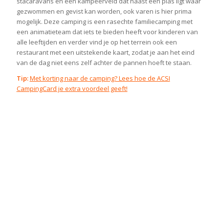
stacaravans én een kampeerveld dat naast een plas ligt waar
gezwommen en gevist kan worden, ook varen is hier prima
mogelijk. Deze camping is een rasechte familiecamping met
een animatieteam dat iets te bieden heeft voor kinderen van
alle leeftijden en verder vind je op het terrein ook een
restaurant met een uitstekende kaart, zodat je aan het eind
van de dag niet eens zelf achter de pannen hoeft te staan.
Tip:
Met korting naar de camping? Lees hoe de ACSI
CampingCard je extra voordeel geeft!