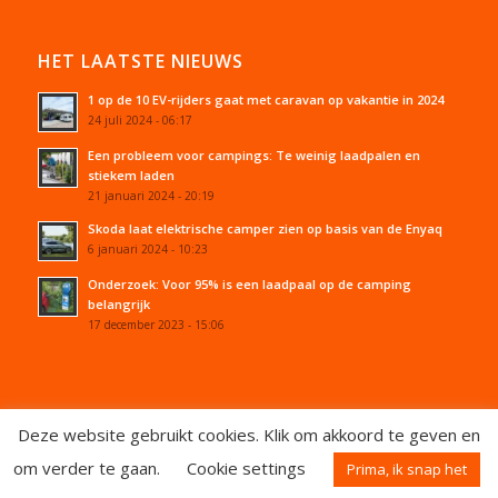
HET LAATSTE NIEUWS
1 op de 10 EV-rijders gaat met caravan op vakantie in 2024
24 juli 2024 - 06:17
Een probleem voor campings: Te weinig laadpalen en
stiekem laden
21 januari 2024 - 20:19
Skoda laat elektrische camper zien op basis van de Enyaq
6 januari 2024 - 10:23
Onderzoek: Voor 95% is een laadpaal op de camping
belangrijk
17 december 2023 - 15:06
Deze website gebruikt cookies. Klik om akkoord te geven en
2021 | © Copyright - Camping met laadpaal -
Enfold Theme by Kriesi
om verder te gaan.
Cookie settings
Prima, ik snap het
Powered by DigitAll Consultancy