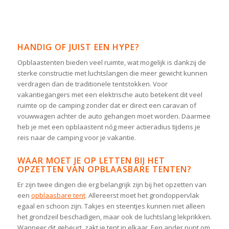
HANDIG OF JUIST EEN HYPE?
Opblaastenten bieden veel ruimte, wat mogelijk is dankzij de
sterke constructie met luchtslangen die meer gewicht kunnen
verdragen dan de traditionele tentstokken. Voor
vakantiegangers met een elektrische auto betekent dit veel
ruimte op de camping zonder dat er direct een caravan of
vouwwagen achter de auto gehangen moet worden. Daarmee
heb je met een opblaastent nóg meer actieradius tijdens je
reis naar de camping voor je vakantie.
WAAR MOET JE OP LETTEN BIJ HET
OPZETTEN VAN OPBLAASBARE TENTEN?
Er zijn twee dingen die erg belangrijk zijn bij het opzetten van
een
opblaasbare tent
. Allereerst moet het grondoppervlak
egaal en schoon zijn. Takjes en steentjes kunnen niet alleen
het grondzeil beschadigen, maar ook de luchtslang lekprikken.
Wanneer dit gebeurt, zakt je tent in elkaar. Een ander punt om