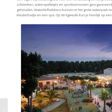
schminken, waterspelletjes en sporttoernooien georganiseerd
gehouden. Waterliefhebbers kunnen in het grote waterpark m
kleuterbadje en een spa. Op de ligweide kun je heerlijk op een
Campings met een