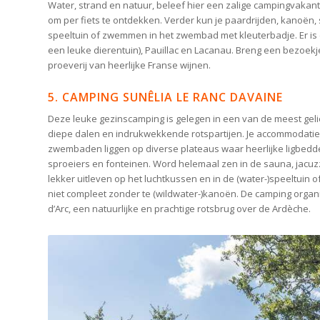
Water, strand en natuur, beleef hier een zalige campingvakant
om per fiets te ontdekken. Verder kun je paardrijden, kanoën
speeltuin of zwemmen in het zwembad met kleuterbadje. Er is 
een leuke dierentuin), Pauillac en Lacanau. Breng een bezoek
proeverij van heerlijke Franse wijnen.
5. CAMPING SUNÊLIA LE RANC DAVAINE
Deze leuke gezinscamping is gelegen in een van de meest gelie
diepe dalen en indrukwekkende rotspartijen. Je accommodatie 
zwembaden liggen op diverse plateaus waar heerlijke ligbedde
sproeiers en fonteinen. Word helemaal zen in de sauna, jacu
lekker uitleven op het luchtkussen en in de (water-)speeltuin 
niet compleet zonder te (wildwater-)kanoën. De camping organi
d’Arc, een natuurlijke en prachtige rotsbrug over de Ardèche.