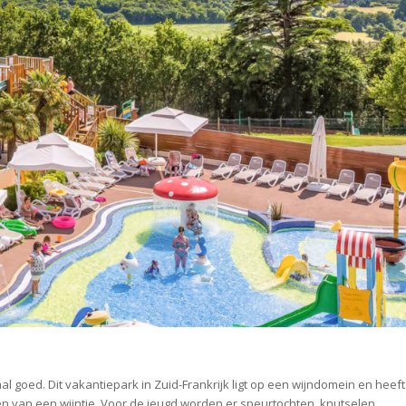
l goed. Dit vakantiepark in Zuid-Frankrijk ligt op een wijndomein en heeft
n van een wijntje. Voor de jeugd worden er speurtochten, knutselen,