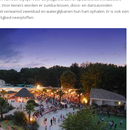
. Voor tieners worden er zumba-lessen, disco- en dansavonden
et verwarmd zwembad en waterglijbanen hun hart ophalen. Er is ook een
 ligbed neerploffen.