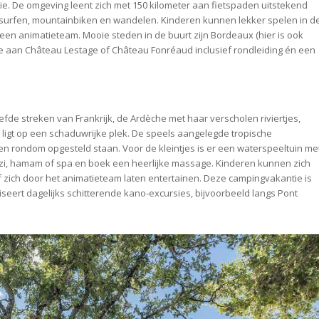
ie. De omgeving leent zich met 150 kilometer aan fietspaden uitstekend
, surfen, mountainbiken en wandelen. Kinderen kunnen lekker spelen in d
een animatieteam. Mooie steden in de buurt zijn Bordeaux (hier is ook
je aan Château Lestage of Château Fonréaud inclusief rondleiding én een
fde streken van Frankrijk, de Ardèche met haar verscholen riviertjes,
ligt op een schaduwrijke plek. De speels aangelegde tropische
n rondom opgesteld staan. Voor de kleintjes is er een waterspeeltuin me
zzi, hamam of spa en boek een heerlijke massage. Kinderen kunnen zich
of zich door het animatieteam laten entertainen. Deze campingvakantie is
seert dagelijks schitterende kano-excursies, bijvoorbeeld langs Pont