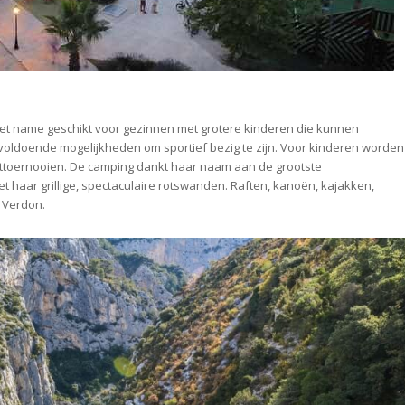
met name geschikt voor gezinnen met grotere kinderen die kunnen
ldoende mogelijkheden om sportief bezig te zijn. Voor kinderen worden
ttoernooien. De camping dankt haar naam aan de grootste
t haar grillige, spectaculaire rotswanden. Raften, kanoën, kajakken,
 Verdon.