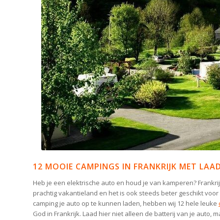
12 MOOIE CAMPINGS IN FRANKRIJK MET LAA
Heb je een elektrische auto en houd je van kamperen? Frankrijk i
prachtig vakantieland en het is ook steeds beter geschikt voor 
camping je auto op te kunnen laden, hebben wij 12 hele leuke
God in Frankrijk. Laad hier niet alleen de batterij van je auto, m