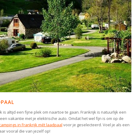
DPAAL
s altijd een fijne plek om naartoe te gaan. Frankrijk is natuurlijk een
een vakantie met je elektrische auto. Omdat het wel fijn is om op de
campings in Frankrijk mét laadpaal
voor je geselecteerd. Voel je als een
aar vooral die van jezelf op!