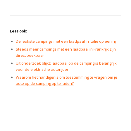
Lees ook:
De leukste campings met een laadpaal in Italië op een rij
Steeds meer campings met een laadpaal in Frankrijk zijn
direct boekbaar
Uit onderzoek blijkt: laadpaal op de camping is belangrijk
voor de elektrische autorijder
Waarom het handiger is om toestemming te vragen om je
auto op de camping op te laden?